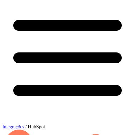
Integrações
/
HubSpot