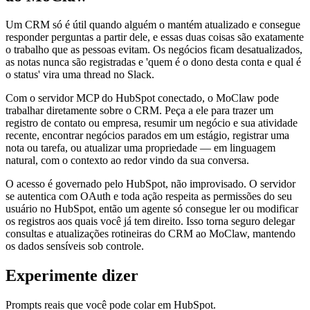
Um CRM só é útil quando alguém o mantém atualizado e consegue
responder perguntas a partir dele, e essas duas coisas são exatamente
o trabalho que as pessoas evitam. Os negócios ficam desatualizados,
as notas nunca são registradas e 'quem é o dono desta conta e qual é
o status' vira uma thread no Slack.
Com o servidor MCP do HubSpot conectado, o MoClaw pode
trabalhar diretamente sobre o CRM. Peça a ele para trazer um
registro de contato ou empresa, resumir um negócio e sua atividade
recente, encontrar negócios parados em um estágio, registrar uma
nota ou tarefa, ou atualizar uma propriedade — em linguagem
natural, com o contexto ao redor vindo da sua conversa.
O acesso é governado pelo HubSpot, não improvisado. O servidor
se autentica com OAuth e toda ação respeita as permissões do seu
usuário no HubSpot, então um agente só consegue ler ou modificar
os registros aos quais você já tem direito. Isso torna seguro delegar
consultas e atualizações rotineiras do CRM ao MoClaw, mantendo
os dados sensíveis sob controle.
Experimente dizer
Prompts reais que você pode colar em HubSpot.