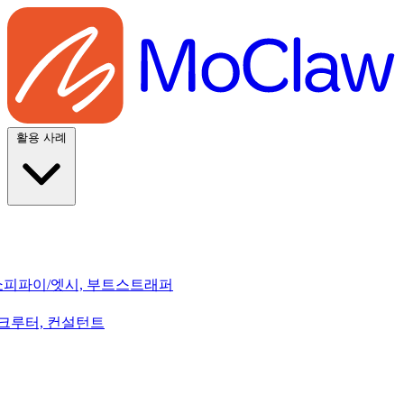
활용 사례
쇼피파이/엣시, 부트스트래퍼
리크루터, 컨설턴트