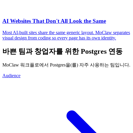
AI Websites That Don't All Look the Same
Most AI-built sites share the same generic layout. MoClaw separates
visual design from coding so every page has its own identity.
바쁜 팀과 창업자를 위한 Postgres 연동
MoClaw 워크플로에서 Postgres을(를) 자주 사용하는 팀입니다.
Audience