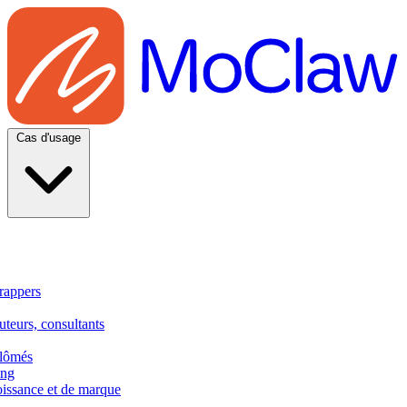
Cas d'usage
rappers
uteurs, consultants
plômés
ing
oissance et de marque