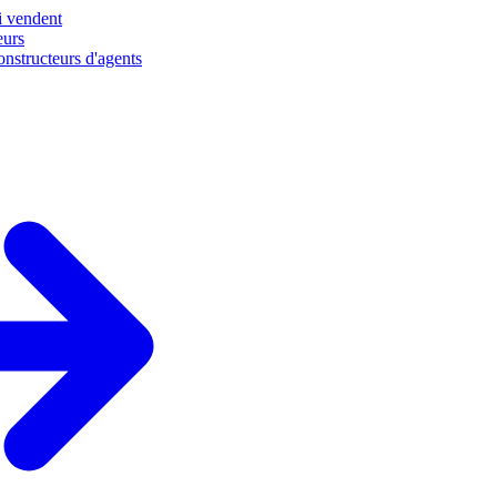
i vendent
eurs
nstructeurs d'agents