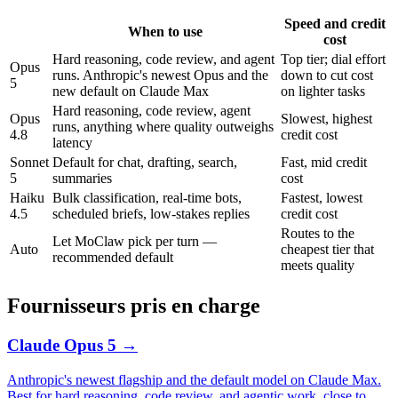
Speed and credit
When to use
cost
Hard reasoning, code review, and agent
Top tier; dial effort
Opus
runs. Anthropic's newest Opus and the
down to cut cost
5
new default on Claude Max
on lighter tasks
Hard reasoning, code review, agent
Opus
Slowest, highest
runs, anything where quality outweighs
4.8
credit cost
latency
Sonnet
Default for chat, drafting, search,
Fast, mid credit
5
summaries
cost
Haiku
Bulk classification, real-time bots,
Fastest, lowest
4.5
scheduled briefs, low-stakes replies
credit cost
Routes to the
Let MoClaw pick per turn —
Auto
cheapest tier that
recommended default
meets quality
Fournisseurs pris en charge
Claude Opus 5
→
Anthropic's newest flagship and the default model on Claude Max.
Best for hard reasoning, code review, and agentic work, close to