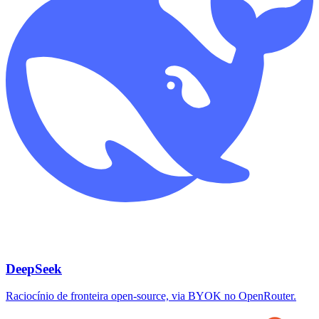
DeepSeek
Raciocínio de fronteira open-source, via BYOK no OpenRouter.