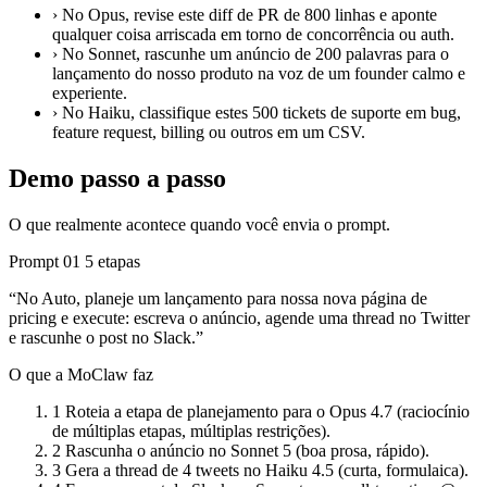
›
No Opus, revise este diff de PR de 800 linhas e aponte
qualquer coisa arriscada em torno de concorrência ou auth.
›
No Sonnet, rascunhe um anúncio de 200 palavras para o
lançamento do nosso produto na voz de um founder calmo e
experiente.
›
No Haiku, classifique estes 500 tickets de suporte em bug,
feature request, billing ou outros em um CSV.
Demo passo a passo
O que realmente acontece quando você envia o prompt.
Prompt 01
5 etapas
“No Auto, planeje um lançamento para nossa nova página de
pricing e execute: escreva o anúncio, agende uma thread no Twitter
e rascunhe o post no Slack.”
O que a MoClaw faz
1
Roteia a etapa de planejamento para o Opus 4.7 (raciocínio
de múltiplas etapas, múltiplas restrições).
2
Rascunha o anúncio no Sonnet 5 (boa prosa, rápido).
3
Gera a thread de 4 tweets no Haiku 4.5 (curta, formulaica).