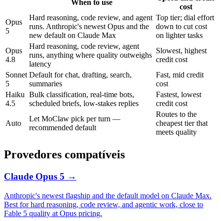
When to use
cost
Hard reasoning, code review, and agent
Top tier; dial effort
Opus
runs. Anthropic's newest Opus and the
down to cut cost
5
new default on Claude Max
on lighter tasks
Hard reasoning, code review, agent
Opus
Slowest, highest
runs, anything where quality outweighs
4.8
credit cost
latency
Sonnet
Default for chat, drafting, search,
Fast, mid credit
5
summaries
cost
Haiku
Bulk classification, real-time bots,
Fastest, lowest
4.5
scheduled briefs, low-stakes replies
credit cost
Routes to the
Let MoClaw pick per turn —
Auto
cheapest tier that
recommended default
meets quality
Provedores compatíveis
Claude Opus 5
→
Anthropic's newest flagship and the default model on Claude Max.
Best for hard reasoning, code review, and agentic work, close to
Fable 5 quality at Opus pricing.