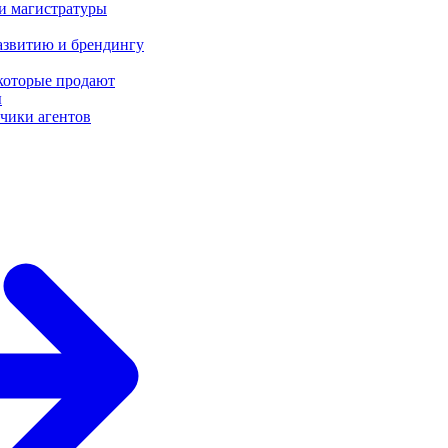
 и магистратуры
азвитию и брендингу
 которые продают
ы
чики агентов