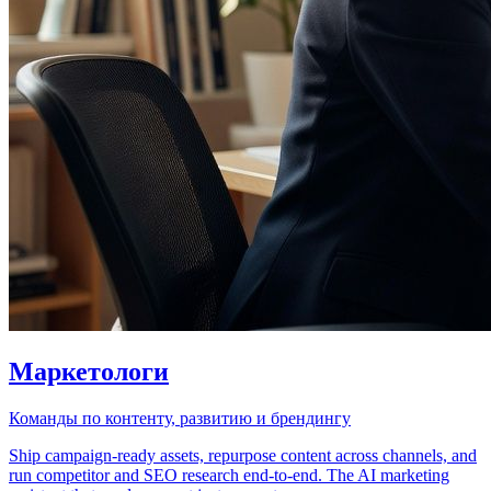
Маркетологи
Команды по контенту, развитию и брендингу
Ship campaign-ready assets, repurpose content across channels, and
run competitor and SEO research end-to-end. The AI marketing