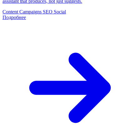
assistant that produces, not just suggests.
Content
Campaigns
SEO
Social
Подробнее