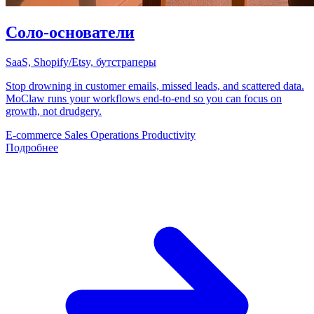
Соло-основатели
SaaS, Shopify/Etsy, бутстраперы
Stop drowning in customer emails, missed leads, and scattered data.
MoClaw runs your workflows end-to-end so you can focus on
growth, not drudgery.
E-commerce
Sales
Operations
Productivity
Подробнее