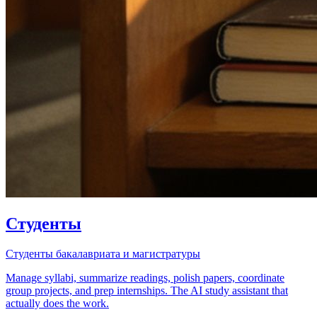
Студенты
Студенты бакалавриата и магистратуры
Manage syllabi, summarize readings, polish papers, coordinate
group projects, and prep internships. The AI study assistant that
actually does the work.