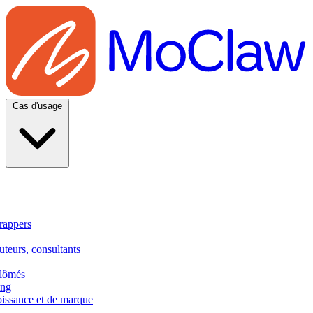
Cas d'usage
rappers
uteurs, consultants
plômés
ing
oissance et de marque