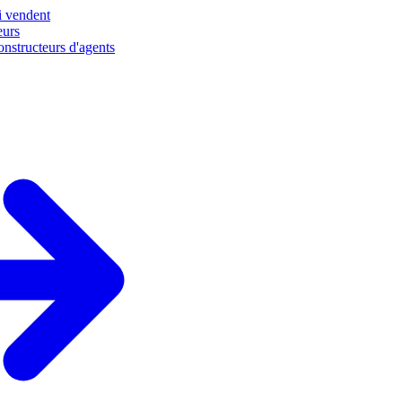
i vendent
eurs
nstructeurs d'agents