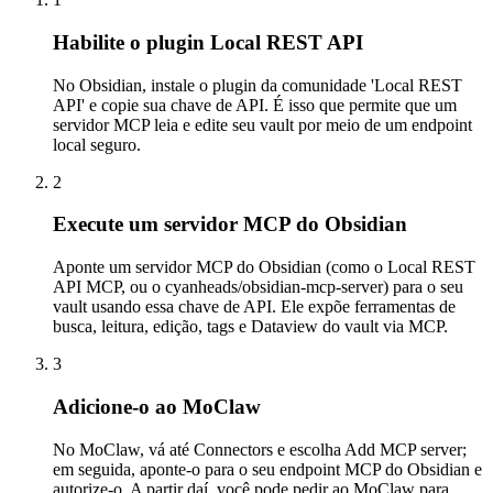
Habilite o plugin Local REST API
No Obsidian, instale o plugin da comunidade 'Local REST
API' e copie sua chave de API. É isso que permite que um
servidor MCP leia e edite seu vault por meio de um endpoint
local seguro.
2
Execute um servidor MCP do Obsidian
Aponte um servidor MCP do Obsidian (como o Local REST
API MCP, ou o cyanheads/obsidian-mcp-server) para o seu
vault usando essa chave de API. Ele expõe ferramentas de
busca, leitura, edição, tags e Dataview do vault via MCP.
3
Adicione-o ao MoClaw
No MoClaw, vá até Connectors e escolha Add MCP server;
em seguida, aponte-o para o seu endpoint MCP do Obsidian e
autorize-o. A partir daí, você pode pedir ao MoClaw para