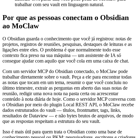
trabalhar com seu vault em linguagem natural.
Por que as pessoas conectam o Obsidian
ao MoClaw
O Obsidian guarda o conhecimento que você já registrou: notas de
projetos, registros de reuniões, pesquisas, destaques de leituras e as
ligações entre eles. O problema é que normalmente todo esse
contexto fica preso na sua máquina — um assistente de IA só
consegue ajudar com aquilo que você cola em uma caixa de chat.
Com um servidor MCP do Obsidian conectado, o MoClaw pode
trabalhar diretamente sobre o vault. Peça a ele para encontrar todas
as notas que tocam em um tema, resumir o que você concluiu no
último trimestre, extrair as perguntas em aberto das suas notas de
reunião, redigir uma nova nota na pasta certa ou acrescentar
conteúdo à nota diária de hoje. Como o servidor MCP conversa com
o Obsidian por meio do plugin Local REST API, o MoClaw recebe
dados estruturados do vault — títulos, frontmatter, tags, links,
resultados de Dataview — e não bytes brutos de arquivos, de modo
que as respostas respeitam a estrutura do seu vault.
Isso é mais útil para quem trata o Obsidian como uma base de
conhecimento pessoal ou PKM: pesquisadores, escritores e criadores