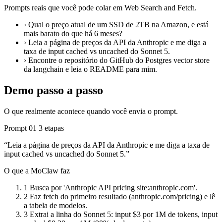
Prompts reais que você pode colar em Web Search and Fetch.
›
Qual o preço atual de um SSD de 2TB na Amazon, e está
mais barato do que há 6 meses?
›
Leia a página de preços da API da Anthropic e me diga a
taxa de input cached vs uncached do Sonnet 5.
›
Encontre o repositório do GitHub do Postgres vector store
da langchain e leia o README para mim.
Demo passo a passo
O que realmente acontece quando você envia o prompt.
Prompt 01
3 etapas
“Leia a página de preços da API da Anthropic e me diga a taxa de
input cached vs uncached do Sonnet 5.”
O que a MoClaw faz
1
Busca por 'Anthropic API pricing site:anthropic.com'.
2
Faz fetch do primeiro resultado (anthropic.com/pricing) e lê
a tabela de modelos.
3
Extrai a linha do Sonnet 5: input $3 por 1M de tokens, input