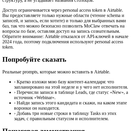
структуру, а не угадывает названия столбцов.
Доступ ограничивается через personal access token в Airtable.
Вы предоставляете только нужные области (чтение schema и
записей, и запись, если хотите) и только для выбранных вами
баз, так что можно безопасно позволить MoClaw отвечать на
вопросы по базе, оставляя доступ на запись сознательным.
Обратите внимание: Airtable отказался от API-ключей в начале
2024 года, поэтому подключения используют personal access
token.
Попробуйте сказать
Реальные prompts, которые можно вставить в Airtable.
›
Кратко изложи мою базу контент-календаря: что
запланировано на этой неделе и у чего нет исполнителя.
›
Перечисли записи в таблице Leads, где статус «New», а
источник «Webinar».
›
Найди запись этого кандидата и скажи, на каком этапе
воронки он находится.
›
Добавь три новые строки в таблицу Tasks из этих
задач, с правильным статусом и исполнителем.