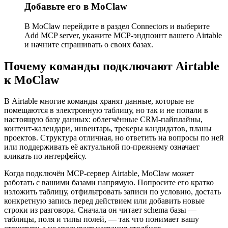
Добавьте его в MoClaw
В MoClaw перейдите в раздел Connectors и выберите
Add MCP server, укажите MCP-эндпоинт вашего Airtable
и начните спрашивать о своих базах.
Почему команды подключают Airtable
к MoClaw
В Airtable многие команды хранят данные, которые не
помещаются в электронную таблицу, но так и не попали в
настоящую базу данных: облегчённые CRM-пайплайны,
контент-календари, инвентарь, трекеры кандидатов, планы
проектов. Структура отличная, но ответить на вопросы по ней
или поддерживать её актуальной по-прежнему означает
кликать по интерфейсу.
Когда подключён MCP-сервер Airtable, MoClaw может
работать с вашими базами напрямую. Попросите его кратко
изложить таблицу, отфильтровать записи по условию, достать
конкретную запись перед действием или добавить новые
строки из разговора. Сначала он читает schema базы —
таблицы, поля и типы полей, — так что понимает вашу