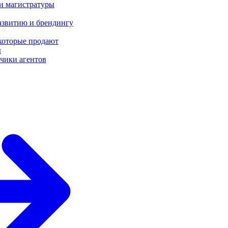
 и магистратуры
азвитию и брендингу
 которые продают
ы
чики агентов