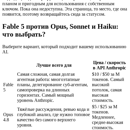
планом и пригодным для использования с собственным
ключом. Пока она недоступна. Эта страница, то место, где она
появится, поэтому возвращайтесь сюда за статусом.
Fable 5 против Opus, Sonnet и Haiku:
что выбрать?
Выберите вариант, который подходит вашему использованию
AI.
Цена / скорость
Лучше всего для
в API Anthropic
Самая сложная, самая долгая
$10 / $50 за M
агентная работа: многоэтапные
токенов. Самый
Fable
планы, делегирование суб-агентам,
высокий
5
самопроверка на длинных
потолок, самая
горизонтах. Самый мощный
высокая
уровень Anthropic.
стоимость.
$5 / $25 за M
Тяжёлые рассуждения, ревью кода и
токенов.
Opus
глубокий анализ, где нужно топовое
Медленнее,
4.8
качество без самого верхнего
средне-высокая
уровня.
стоимость.