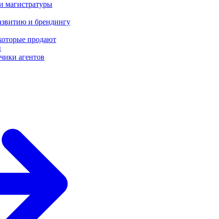
 и магистратуры
азвитию и брендингу
 которые продают
ы
чики агентов