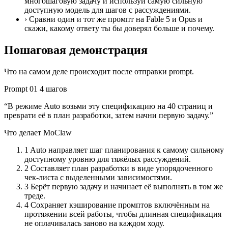
многошаговую задачу и используй самую сильную
доступную модель для шагов с рассуждениями.
›
Сравни один и тот же промпт на Fable 5 и Opus и
скажи, какому ответу ты бы доверял больше и почему.
Пошаговая демонстрация
Что на самом деле происходит после отправки prompt.
Prompt 01
4 шагов
“В режиме Auto возьми эту спецификацию на 40 страниц и
преврати её в план разработки, затем начни первую задачу.”
Что делает MoClaw
1
Auto направляет шаг планирования к самому сильному
доступному уровню для тяжёлых рассуждений.
2
Составляет план разработки в виде упорядоченного
чек-листа с выделенными зависимостями.
3
Берёт первую задачу и начинает её выполнять в том же
треде.
4
Сохраняет кэширование промптов включённым на
протяжении всей работы, чтобы длинная спецификация
не оплачивалась заново на каждом ходу.