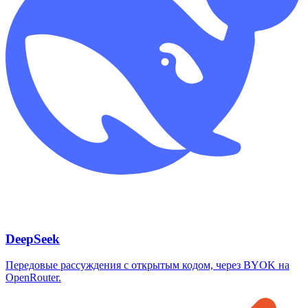
DeepSeek
Передовые рассуждения с открытым кодом, через BYOK на
OpenRouter.