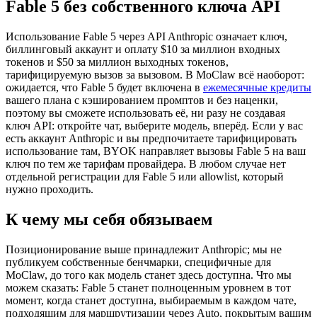
Fable 5 без собственного ключа API
Использование Fable 5 через API Anthropic означает ключ,
биллинговый аккаунт и оплату $10 за миллион входных
токенов и $50 за миллион выходных токенов,
тарифицируемую вызов за вызовом. В MoClaw всё наоборот:
ожидается, что Fable 5 будет включена в
ежемесячные кредиты
вашего плана с кэшированием промптов и без наценки,
поэтому вы сможете использовать её, ни разу не создавая
ключ API: откройте чат, выберите модель, вперёд. Если у вас
есть аккаунт Anthropic и вы предпочитаете тарифицировать
использование там, BYOK направляет вызовы Fable 5 на ваш
ключ по тем же тарифам провайдера. В любом случае нет
отдельной регистрации для Fable 5 или allowlist, который
нужно проходить.
К чему мы себя обязываем
Позиционирование выше принадлежит Anthropic; мы не
публикуем собственные бенчмарки, специфичные для
MoClaw, до того как модель станет здесь доступна. Что мы
можем сказать: Fable 5 станет полноценным уровнем в тот
момент, когда станет доступна, выбираемым в каждом чате,
подходящим для маршрутизации через Auto, покрытым вашим