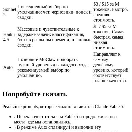
$3 / $15 за M
Повседневный выбор по
Sonnet
токенов. Быстро,
умолчанию: чат, черновики, поиск и
5
средняя
сводки.
стоимость.
$1 / $5 за M
Массовые и чувствительные к
токенов. Самая
Haiku
задержке задачи: классификация,
быстрая, самая
4.5
боты в реальном времени, плановые
низкая
сводки.
стоимость.
Направляет к
Позвольте MoClaw подобрать
самому
нужный уровень для каждого хода,
дешёвому
Auto
рекомендуемый выбор по
уровню, который
умолчанию.
соответствует
планке качества.
Попробуйте сказать
Реальные prompts, которые можно вставить в Claude Fable 5.
›
Переключи этот чат на Fable 5 и продолжи с того
места, где мы остановились.
›
В режиме Auto спланируй и выполни эту