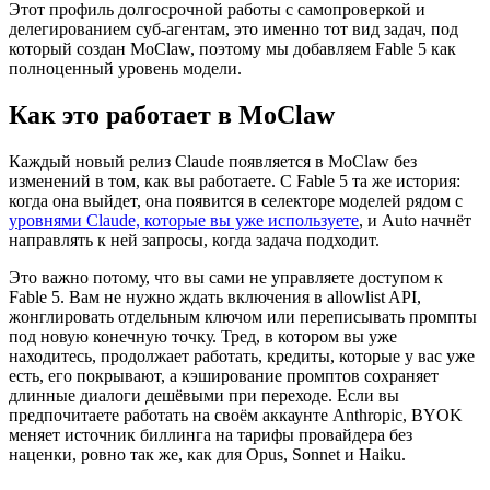
Этот профиль долгосрочной работы с самопроверкой и
делегированием суб-агентам, это именно тот вид задач, под
который создан MoClaw, поэтому мы добавляем Fable 5 как
полноценный уровень модели.
Как это работает в MoClaw
Каждый новый релиз Claude появляется в MoClaw без
изменений в том, как вы работаете. С Fable 5 та же история:
когда она выйдет, она появится в селекторе моделей рядом с
уровнями Claude, которые вы уже используете
, и Auto начнёт
направлять к ней запросы, когда задача подходит.
Это важно потому, что вы сами не управляете доступом к
Fable 5. Вам не нужно ждать включения в allowlist API,
жонглировать отдельным ключом или переписывать промпты
под новую конечную точку. Тред, в котором вы уже
находитесь, продолжает работать, кредиты, которые у вас уже
есть, его покрывают, а кэширование промптов сохраняет
длинные диалоги дешёвыми при переходе. Если вы
предпочитаете работать на своём аккаунте Anthropic, BYOK
меняет источник биллинга на тарифы провайдера без
наценки, ровно так же, как для Opus, Sonnet и Haiku.