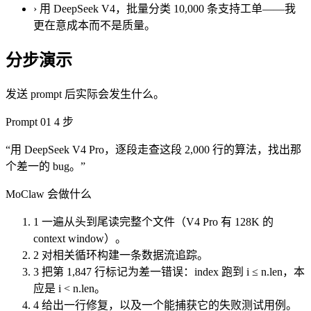
›
用 DeepSeek V4，批量分类 10,000 条支持工单——我
更在意成本而不是质量。
分步演示
发送 prompt 后实际会发生什么。
Prompt 01
4 步
“用 DeepSeek V4 Pro，逐段走查这段 2,000 行的算法，找出那
个差一的 bug。”
MoClaw 会做什么
1
一遍从头到尾读完整个文件（V4 Pro 有 128K 的
context window）。
2
对相关循环构建一条数据流追踪。
3
把第 1,847 行标记为差一错误：index 跑到 i ≤ n.len，本
应是 i < n.len。
4
给出一行修复，以及一个能捕获它的失败测试用例。