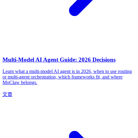
Multi-Model AI Agent Guide: 2026 Decisions
Learn what a multi-model AI agent is in 2026, when to use routing
or multi-agent orchestration, which frameworks fit, and where
MoClaw belongs.
文章