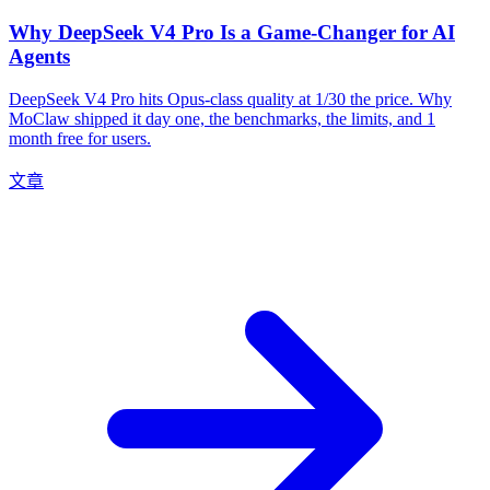
Why DeepSeek V4 Pro Is a Game-Changer for AI
Agents
DeepSeek V4 Pro hits Opus-class quality at 1/30 the price. Why
MoClaw shipped it day one, the benchmarks, the limits, and 1
month free for users.
文章