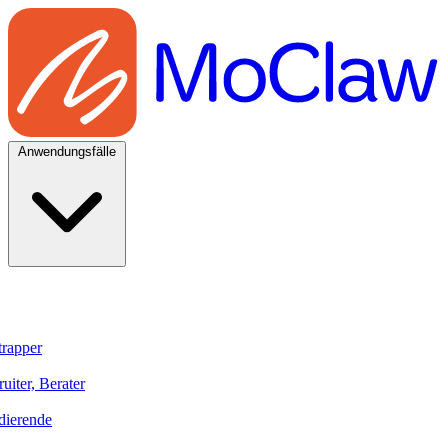
Anwendungsfälle
trapper
uiter, Berater
dierende