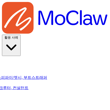
활용 사례
쇼피파이/엣시, 부트스트래퍼
리크루터, 컨설턴트