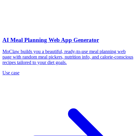
AI Meal Planning Web App Generator
MoClaw builds you a beautiful, ready-to-use meal planning web
page with random meal pickers, nutrition info, and calorie-conscious
recipes tailored to your diet goals.
Use case