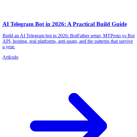
AI Telegram Bot in 2026: A Practical Build Guide
Build an AI Telegram bot in 2026: BotFather setup, MTProto vs Bot
API, hosting, real platforms, anti-spam, and the patterns that survive
a year.
Artículo