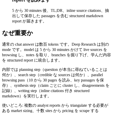
5 から 30 minutes 後、TL;DR、inline source citations、抽
出して保存した passages を含む structured markdown
report が届きます。
なぜ重要か
通常の chat answer は数百 tokens です。Deep Research は別の
mode です。model は 5 から 30 minutes かけて live sources を
browsing し、notes を取り、branches を掘り下げ、学んだ内容
を structured report に統合します。
内部では planning step（question が本当に尋ねていることは
何か）、search step（credible な sources は何か）、parallel
browsing pass（10 から 30 pages を読み、key passages を保
存）、synthesis step（claim ごとに cluster し、disagreements を
記録）、writing step（inline citations 付き structured
markdown）を実行します。
使いどころ: 複数の analyst reports から triangulate する必要が
ある market sizing、十数 sites から pricing を scrape する