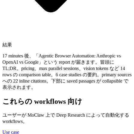
結果
17 minutes 後、「Agentic Browser Automation: Anthropic vs
OpenAI vs Google」という report が届きます。冒頭に
TL;DR。pricing、max parallel sessions、vision tokens など 14
rows の comparison table。6 case studies の要約。primary sources
への 22 inline citations。下部に saved passages が collapsible で
表示されます。
これらの workflows 向け
ユーザーが MoClaw 上で Deep Research によって自動化する
workflows。
Use case