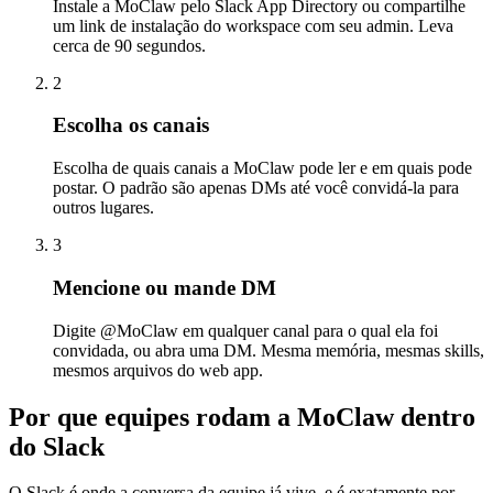
Instale a MoClaw pelo Slack App Directory ou compartilhe
um link de instalação do workspace com seu admin. Leva
cerca de 90 segundos.
2
Escolha os canais
Escolha de quais canais a MoClaw pode ler e em quais pode
postar. O padrão são apenas DMs até você convidá-la para
outros lugares.
3
Mencione ou mande DM
Digite @MoClaw em qualquer canal para o qual ela foi
convidada, ou abra uma DM. Mesma memória, mesmas skills,
mesmos arquivos do web app.
Por que equipes rodam a MoClaw dentro
do Slack
O Slack é onde a conversa da equipe já vive, e é exatamente por