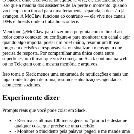
isso que a maioria dos assistentes de IA perde o momento: quando
você copia um thread para uma ferramenta separada, a decisão já
avançou. A MoClaw funciona ao contrário — ela vive nos canais,
DMs e threads onde o trabalho acontece.
Mencione @MoClaw para fazer uma pergunta com o thread ao
redor como contexto, ou configure-a para monitorar um canal e agir
quando algo importa: postar um brief diário, resumir um thread
longo em decisões e responsáveis, ou sinalizar a mensagem que
precisa de resposta. Por compartilhar uma única conta entre
superfícies, um thread que você começa no Slack continua na web
ou no Telegram com a mesma memória e arquivos.
Isso torna o Slack menos uma enxurrada de notificações e mais um
lugar onde triagem de rotina, resumos e atualizações agendadas
acontecem sozinhos.
Experimente dizer
Prompts reais que você pode colar em Slack.
›
Resuma as últimas 100 mensagens no #product e destaque
qualquer coisa que precise de uma decisão.
›
Monitore o #incidents pela palavra 'paged' e me mande uma