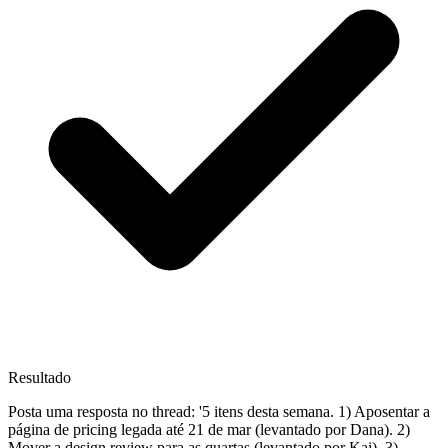
Resultado
Posta uma resposta no thread: '5 itens desta semana. 1) Aposentar a
página de pricing legada até 21 de mar (levantado por Dana). 2)
Mover a design review para as quartas (levantado por Kai). 3)