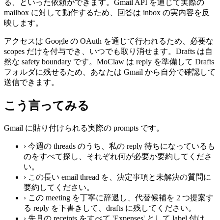
る、といった依頼ができます。Gmail API を通じて実際の
mailbox に対して動作するため、回答は inbox の実内容を反
映します。
アクセスは Google の OAuth を通じて行われるため、必要な
scopes だけを付与でき、いつでも取り消せます。Drafts は自
然な safety boundary です。MoClaw は reply を準備して Drafts
フォルダに残せるため、あなたは Gmail から自分で確認して
送信できます。
こう言ってみる
Gmail に貼り付けられる実際の prompts です。
›
今週の threads のうち、私の reply 待ちになっているも
のをすべて探し、それぞれ何が必要か要約してくださ
い。
›
この長い email thread を、決定事項と未解決の質問に
要約してください。
›
この meeting を丁寧に辞退し、代替候補を 2 つ提案す
る reply を下書きして、drafts に残してください。
›
先月の receipts をすべて 'Expenses' として label 付け