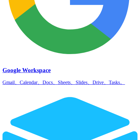
Google Workspace
Gmail、Calendar、Docs、Sheets、Slides、Drive、Tasks。