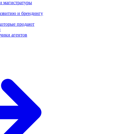
 и магистратуры
азвитию и брендингу
 которые продают
ы
чики агентов