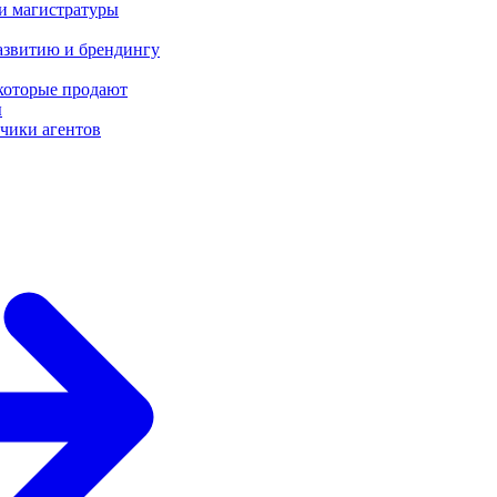
 и магистратуры
азвитию и брендингу
 которые продают
ы
чики агентов