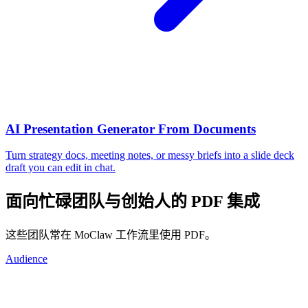
AI Presentation Generator From Documents
Turn strategy docs, meeting notes, or messy briefs into a slide deck
draft you can edit in chat.
面向忙碌团队与创始人的 PDF 集成
这些团队常在 MoClaw 工作流里使用 PDF。
Audience